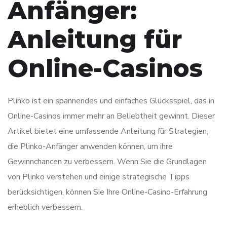
Anfänger:
Anleitung für
Online-Casinos
Plinko ist ein spannendes und einfaches Glücksspiel, das in
Online-Casinos immer mehr an Beliebtheit gewinnt. Dieser
Artikel bietet eine umfassende Anleitung für Strategien,
die Plinko-Anfänger anwenden können, um ihre
Gewinnchancen zu verbessern. Wenn Sie die Grundlagen
von Plinko verstehen und einige strategische Tipps
berücksichtigen, können Sie Ihre Online-Casino-Erfahrung
erheblich verbessern.