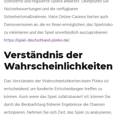
lizenzierte und regulierte Spiele anbietet. Überprüfen Sie
Nutzerbewertungen und die verfügbaren
Sicherheitsmaßnahmen. Viele Online-Casinos bieten auch
Demoversionen an, die es Ihnen ermöglichen, das Spielrisiko
zu minimieren und das Spiel unverbindlich auszuprobieren
https://spiel-deutschland-plinko.de/
.
Verständnis der
Wahrscheinlichkeiten
Das Verständnis der Wahrscheinlichkeiten beim Plinko ist
entscheidend, um fundierte Entscheidungen treffen zu
können. Auch wenn das Spiel zufallsbasiert ist, können Sie
durch die Beobachtung früherer Ergebnisse die Chancen
antizipieren. Nehmen Sie sich Zeit, das Spiel zu analysieren,