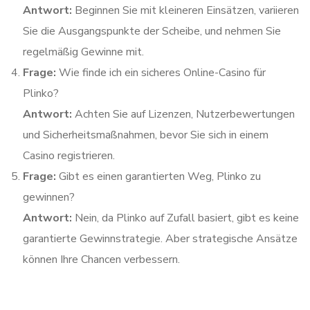
Antwort:
Beginnen Sie mit kleineren Einsätzen, variieren
Sie die Ausgangspunkte der Scheibe, und nehmen Sie
regelmäßig Gewinne mit.
Frage:
Wie finde ich ein sicheres Online-Casino für
Plinko?
Antwort:
Achten Sie auf Lizenzen, Nutzerbewertungen
und Sicherheitsmaßnahmen, bevor Sie sich in einem
Casino registrieren.
Frage:
Gibt es einen garantierten Weg, Plinko zu
gewinnen?
Antwort:
Nein, da Plinko auf Zufall basiert, gibt es keine
garantierte Gewinnstrategie. Aber strategische Ansätze
können Ihre Chancen verbessern.