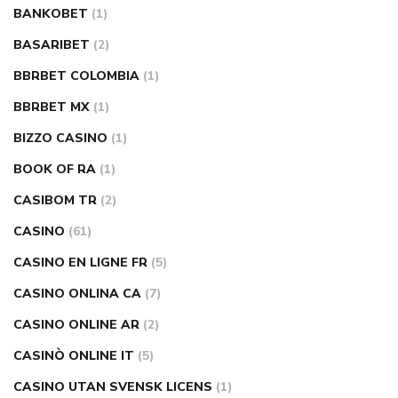
BANKOBET
(1)
BASARIBET
(2)
BBRBET COLOMBIA
(1)
BBRBET MX
(1)
BIZZO CASINO
(1)
BOOK OF RA
(1)
CASIBOM TR
(2)
CASINO
(61)
CASINO EN LIGNE FR
(5)
CASINO ONLINA CA
(7)
CASINO ONLINE AR
(2)
CASINÒ ONLINE IT
(5)
CASINO UTAN SVENSK LICENS
(1)