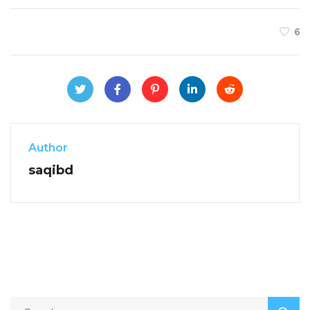
6
Author
saqibd