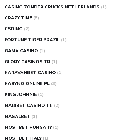
CASINO ZONDER CRUCKS NETHERLANDS
(1)
CRAZY TIME
(5)
CSDINO
(2)
FORTUNE TIGER BRAZIL
(1)
GAMA CASINO
(1)
GLORY-CASINOS TR
(1)
KARAVANBET CASINO
(1)
KASYNO ONLINE PL
(3)
KING JOHNNIE
(1)
MARIBET CASINO TR
(2)
MASALBET
(1)
MOSTBET HUNGARY
(1)
MOSTBET ITALY
(1)