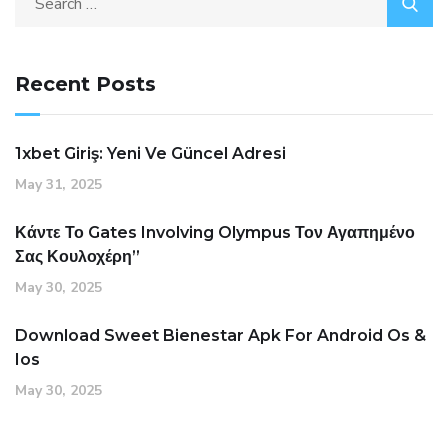
Recent Posts
1xbet Giriş: Yeni Ve Güncel Adresi
May 31, 2025
Κάντε Το Gates Involving Olympus Τον Αγαπημένο
Σας Κουλοχέρη”
May 30, 2025
Download Sweet Bienestar Apk For Android Os &
Ios
May 30, 2025