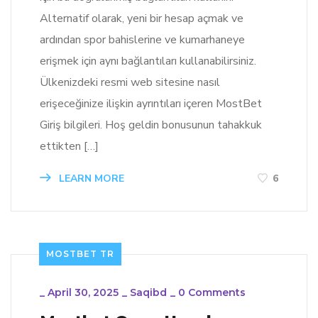
Alternatif olarak, yeni bir hesap açmak ve
ardından spor bahislerine ve kumarhaneye
erişmek için aynı bağlantıları kullanabilirsiniz.
Ülkenizdeki resmi web sitesine nasıl
erişeceğinize ilişkin ayrıntıları içeren MostBet
Giriş bilgileri. Hoş geldin bonusunun tahakkuk
ettikten […]
LEARN MORE
6
MOSTBET TR
_
April 30, 2025
_
Saqibd
_
0 Comments