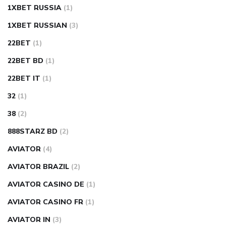
1XBET RUSSIA
(1)
1XBET RUSSIAN
(3)
22BET
(1)
22BET BD
(1)
22BET IT
(1)
32
(1)
38
(2)
888STARZ BD
(2)
AVIATOR
(4)
AVIATOR BRAZIL
(2)
AVIATOR CASINO DE
(1)
AVIATOR CASINO FR
(1)
AVIATOR IN
(3)