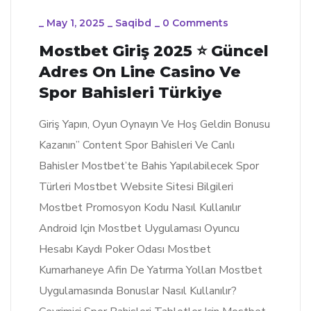
_
May 1, 2025
_
Saqibd
_
0 Comments
Mostbet Giriş 2025 ⭐️ Güncel
Adres On Line Casino Ve
Spor Bahisleri Türkiye
Giriş Yapın, Oyun Oynayın Ve Hoş Geldin Bonusu
Kazanın” Content Spor Bahisleri Ve Canlı
Bahisler Mostbet’te Bahis Yapılabilecek Spor
Türleri Mostbet Website Sitesi Bilgileri
Mostbet Promosyon Kodu Nasıl Kullanılır
Android Için Mostbet Uygulaması Oyuncu
Hesabı Kaydı Poker Odası Mostbet
Kumarhaneye Afin De Yatırma Yolları Mostbet
Uygulamasında Bonuslar Nasıl Kullanılır?