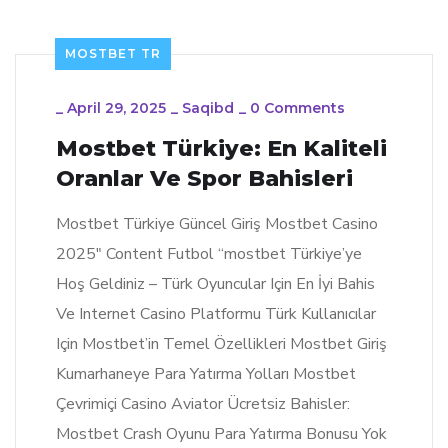
MOSTBET TR
_
April 29, 2025
_
Saqibd
_
0 Comments
Mostbet Türkiye: En Kaliteli
Oranlar Ve Spor Bahisleri
Mostbet Türkiye Güncel Giriş Mostbet Casino
2025″ Content Futbol “mostbet Türkiye’ye
Hoş Geldiniz – Türk Oyuncular Için En İyi Bahis
Ve Internet Casino Platformu Türk Kullanıcılar
Için Mostbet’in Temel Özellikleri Mostbet Giriş
Kumarhaneye Para Yatırma Yolları Mostbet
Çevrimiçi Casino Aviator Ücretsiz Bahisler:
Mostbet Crash Oyunu Para Yatırma Bonusu Yok