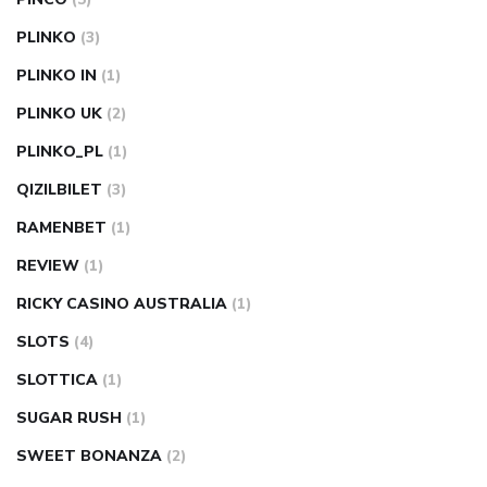
PLINKO
(3)
PLINKO IN
(1)
PLINKO UK
(2)
PLINKO_PL
(1)
QIZILBILET
(3)
RAMENBET
(1)
REVIEW
(1)
RICKY CASINO AUSTRALIA
(1)
SLOTS
(4)
SLOTTICA
(1)
SUGAR RUSH
(1)
SWEET BONANZA
(2)