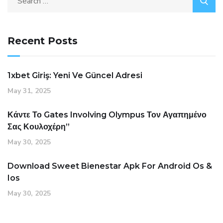
Recent Posts
1xbet Giriş: Yeni Ve Güncel Adresi
May 31, 2025
Κάντε Το Gates Involving Olympus Τον Αγαπημένο
Σας Κουλοχέρη”
May 30, 2025
Download Sweet Bienestar Apk For Android Os &
Ios
May 30, 2025