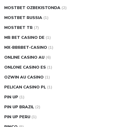
MOSTBET OZBEKISTONDA
(2)
MOSTBET RUSSIA
(1)
MOSTBET TR
(7)
MR BET CASINO DE
(1)
MX-BBRBET-CASINO
(1)
ONLINE CASINO AU
(6)
ONLONE CASINO ES
(1)
OZWIN AU CASINO
(1)
PELICAN CASINO PL
(1)
PIN UP
(1)
PIN UP BRAZIL
(2)
PIN UP PERU
(1)
PINCO
(5)