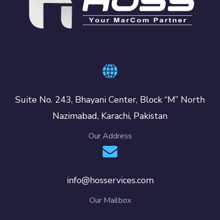
Suite No. 243, Bhayani Center, Block “M” North
Nazimabad, Karachi, Pakistan
Our Address
info@hosservices.com
Our Mailbox