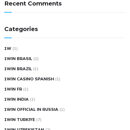
Recent Comments
Categories
1W
(1)
1WIN BRASIL
(2)
1WIN BRAZIL
(1)
1WIN CASINO SPANISH
(1)
1WIN FR
(1)
1WIN INDIA
(1)
1WIN OFFICIAL IN RUSSIA
(1)
1WIN TURKIYE
(7)
1WIN UZBEKISTAN
(2)