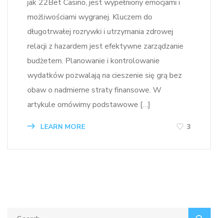
jak 22Bet Casino, jest wypełniony emocjami i
możliwościami wygranej. Kluczem do
długotrwałej rozrywki i utrzymania zdrowej
relacji z hazardem jest efektywne zarządzanie
budżetem. Planowanie i kontrolowanie
wydatków pozwalają na cieszenie się grą bez
obaw o nadmierne straty finansowe. W
artykule omówimy podstawowe […]
LEARN MORE
3