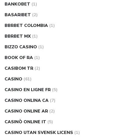
BANKOBET
(1)
BASARIBET
(2)
BBRBET COLOMBIA
(1)
BBRBET MX
(1)
BIZZO CASINO
(1)
BOOK OF RA
(1)
CASIBOM TR
(2)
CASINO
(61)
CASINO EN LIGNE FR
(5)
CASINO ONLINA CA
(7)
CASINO ONLINE AR
(2)
CASINÒ ONLINE IT
(5)
CASINO UTAN SVENSK LICENS
(1)