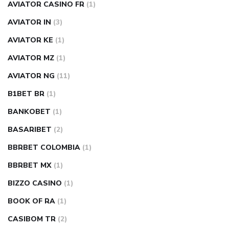
AVIATOR CASINO FR
(1)
AVIATOR IN
(3)
AVIATOR KE
(1)
AVIATOR MZ
(1)
AVIATOR NG
(11)
B1BET BR
(1)
BANKOBET
(1)
BASARIBET
(2)
BBRBET COLOMBIA
(1)
BBRBET MX
(1)
BIZZO CASINO
(1)
BOOK OF RA
(1)
CASIBOM TR
(2)