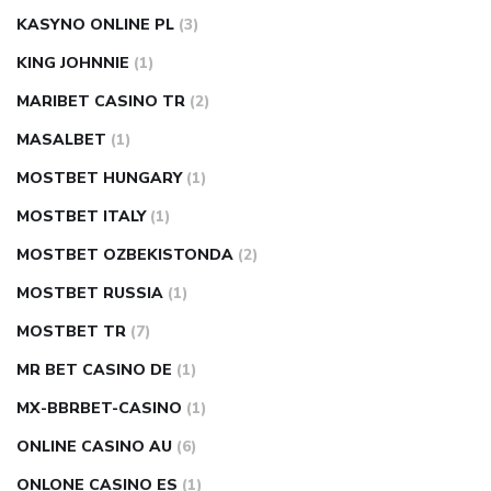
KASYNO ONLINE PL
(3)
KING JOHNNIE
(1)
MARIBET CASINO TR
(2)
MASALBET
(1)
MOSTBET HUNGARY
(1)
MOSTBET ITALY
(1)
MOSTBET OZBEKISTONDA
(2)
MOSTBET RUSSIA
(1)
MOSTBET TR
(7)
MR BET CASINO DE
(1)
MX-BBRBET-CASINO
(1)
ONLINE CASINO AU
(6)
ONLONE CASINO ES
(1)