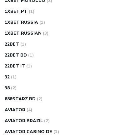
1XBET MOROCCO
(2)
1XBET PT
(1)
1XBET RUSSIA
(1)
1XBET RUSSIAN
(3)
22BET
(1)
22BET BD
(1)
22BET IT
(1)
32
(1)
38
(2)
888STARZ BD
(2)
AVIATOR
(4)
AVIATOR BRAZIL
(2)
AVIATOR CASINO DE
(1)