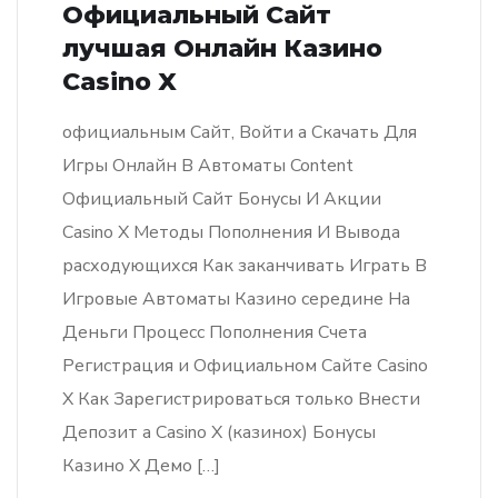
Официальный Сайт
лучшая Онлайн Казино
Casino X
официальным Сайт, Войти а Скачать Для
Игры Онлайн В Автоматы Content
Официальный Сайт Бонусы И Акции
Casino X Методы Пополнения И Вывода
расходующихся Как заканчивать Играть В
Игровые Автоматы Казино середине На
Деньги Процесс Пополнения Счета
Регистрация и Официальном Сайте Casino
X Как Зарегистрироваться только Внести
Депозит а Casino Х (казинох) Бонусы
Казино Х Демо […]