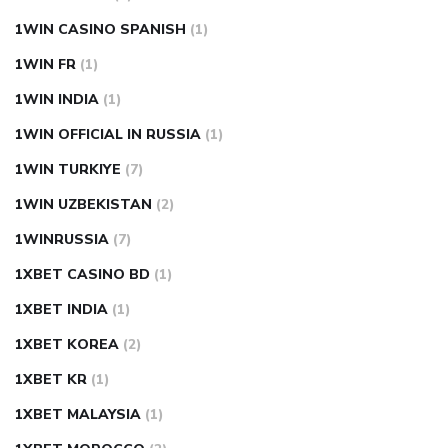
1WIN CASINO SPANISH
(1)
1WIN FR
(1)
1WIN INDIA
(1)
1WIN OFFICIAL IN RUSSIA
(1)
1WIN TURKIYE
(7)
1WIN UZBEKISTAN
(2)
1WINRUSSIA
(7)
1XBET CASINO BD
(1)
1XBET INDIA
(1)
1XBET KOREA
(2)
1XBET KR
(1)
1XBET MALAYSIA
(1)